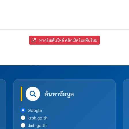
หากไม่เห็นไฟล์ คลิกเปิดในแท็บใหม่
ค้นหาข้อมูล
Google
krph.go.th
dmh.go.th