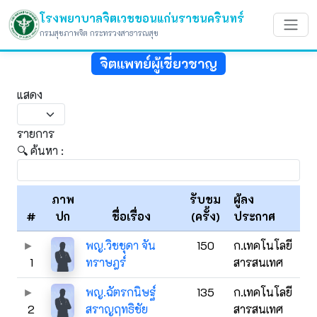
โรงพยาบาลจิตเวชขอนแก่นราชนครินทร์
กรมสุขภาพจิต กระทรวงสาธารณสุข
จิตแพทย์ผู้เชี่ยวชาญ
แสดง
รายการ
🔍 ค้นหา :
ภาพ
รับชม
ผู้ลง
#
ปก
ชื่อเรื่อง
(ครั้ง)
ประกาศ
พญ.วิชชุดา จัน
150
ก.เทคโนโลยี
1
ทราษฎร์
สารสนเทศ
พญ.ฉัตรกนิษฐ์
135
ก.เทคโนโลยี
2
สราญฤทธิชัย
สารสนเทศ