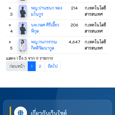
พญ.ปานชนก ทอง
214
ก.เทคโนโลยี
3
มโนกูร
สารสนเทศ
นพ.กลศ ศิริเอี้ยว
206
ก.เทคโนโลยี
4
พิกุล
สารสนเทศ
พญ.กนกวรรณ
4,647
ก.เทคโนโลยี
5
กิตติวัฒนากูล
สารสนเทศ
แสดง 1 ถึง 5 จาก 9 รายการ
ก่อนหน้า
1
2
ถัดไป
เกี่ยวกับเว็บไซต์