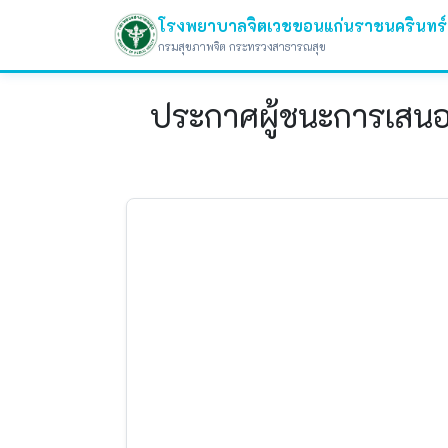
โรงพยาบาลจิตเวชขอนแก่นราชนครินทร์
กรมสุขภาพจิต กระทรวงสาธารณสุข
ประกาศผู้ชนะการเสนอร