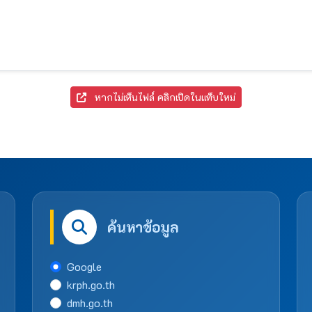
หากไม่เห็นไฟล์ คลิกเปิดในแท็บใหม่
ค้นหาข้อมูล
Google
krph.go.th
dmh.go.th