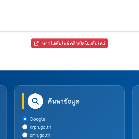
หากไม่เห็นไฟล์ คลิกเปิดในแท็บใหม่
ค้นหาข้อมูล
Google
krph.go.th
dmh.go.th