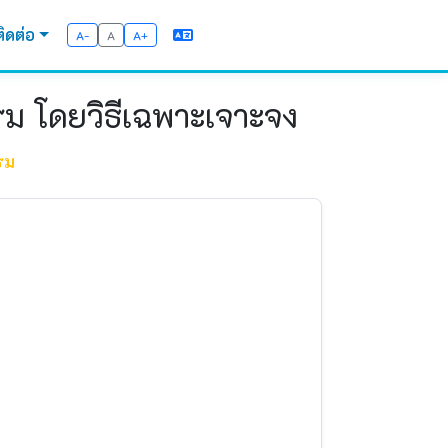
ติดต่อ
A-
A
A+
รม โดยวิธีเฉพาะเจาะจง
รม