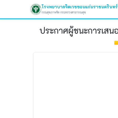
โรงพยาบาลจิตเวชขอนแก่นราชนครินทร์
กรมสุขภาพจิต กระทรวงสาธารณสุข
ประกาศผู้ชนะการเสนอร