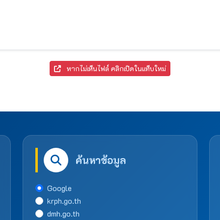
หากไม่เห็นไฟล์ คลิกเปิดในแท็บใหม่
ค้นหาข้อมูล
Google
krph.go.th
dmh.go.th