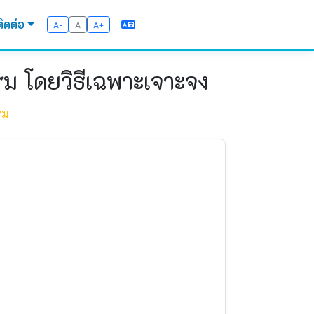
ติดต่อ
A-
A
A+
รม โดยวิธีเฉพาะเจาะจง
รม