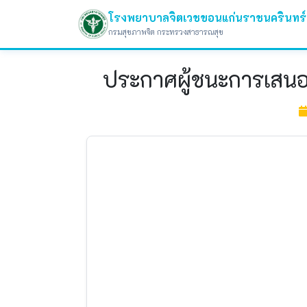
โรงพยาบาลจิตเวชขอนแก่นราชนครินทร์
กรมสุขภาพจิต กระทรวงสาธารณสุข
ประกาศผู้ชนะการเสนอร