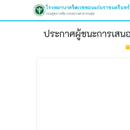
โรงพยาบาลจิตเวชขอนแก่นราชนครินทร์
กรมสุขภาพจิต กระทรวงสาธารณสุข
ประกาศผู้ชนะการเสนอร