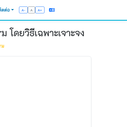
ติดต่อ
A-
A
A+
รม โดยวิธีเฉพาะเจาะจง
รม