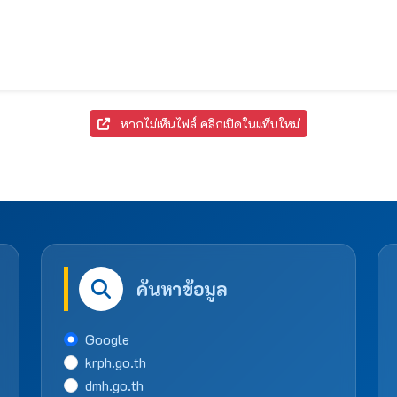
หากไม่เห็นไฟล์ คลิกเปิดในแท็บใหม่
ค้นหาข้อมูล
Google
krph.go.th
dmh.go.th