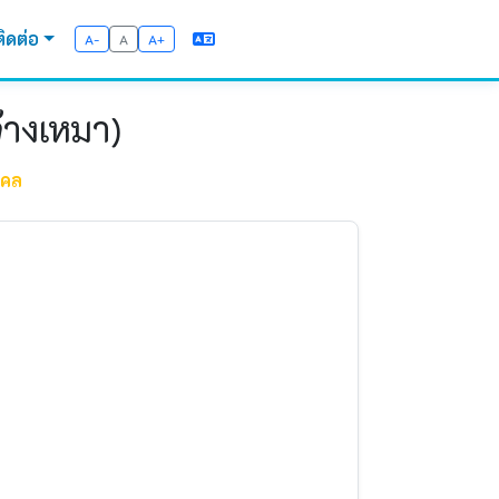
ติดต่อ
A-
A
A+
จ้างเหมา)
คคล