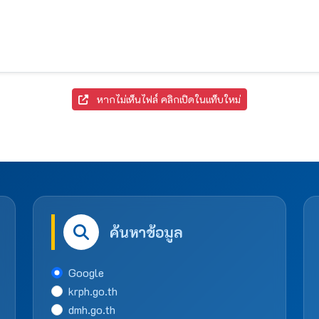
หากไม่เห็นไฟล์ คลิกเปิดในแท็บใหม่
ค้นหาข้อมูล
Google
krph.go.th
dmh.go.th