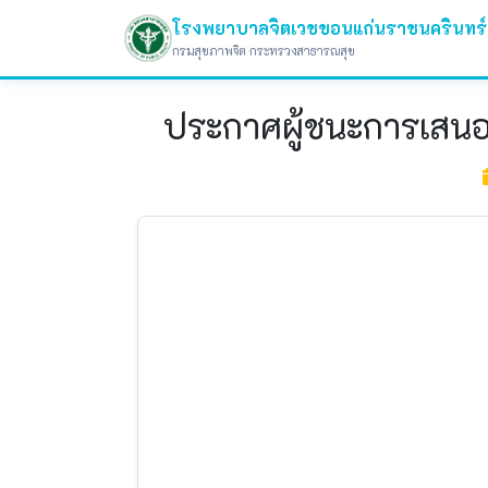
โรงพยาบาลจิตเวชขอนแก่นราชนครินทร์
กรมสุขภาพจิต กระทรวงสาธารณสุข
ประกาศผู้ชนะการเสนอร