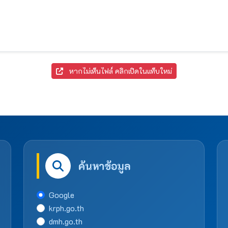
หากไม่เห็นไฟล์ คลิกเปิดในแท็บใหม่
ค้นหาข้อมูล
Google
krph.go.th
dmh.go.th