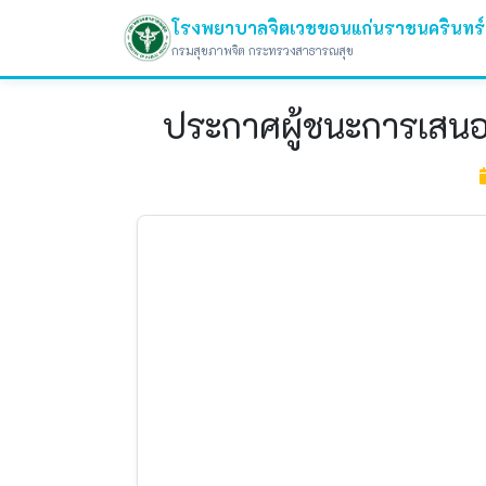
โรงพยาบาลจิตเวชขอนแก่นราชนครินทร์
กรมสุขภาพจิต กระทรวงสาธารณสุข
ประกาศผู้ชนะการเสนอร