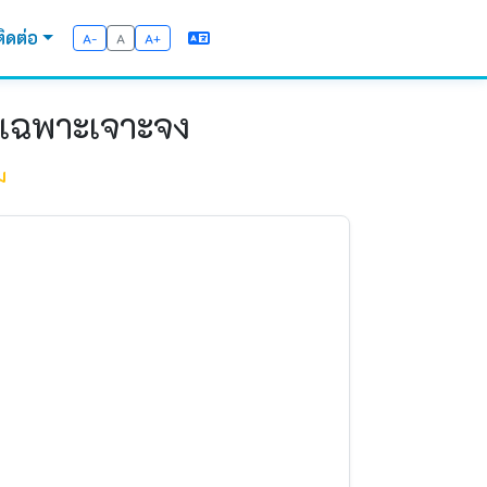
ติดต่อ
A-
A
A+
ีเฉพาะเจาะจง
ม