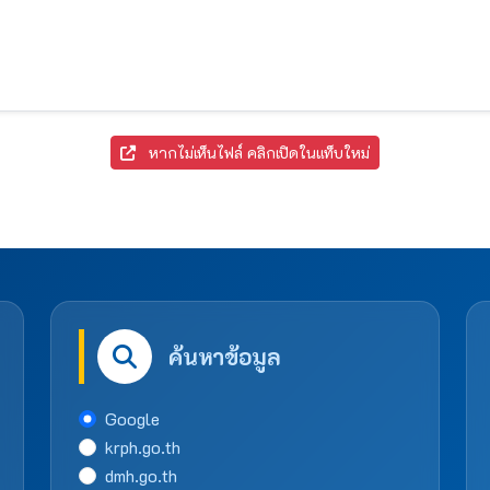
หากไม่เห็นไฟล์ คลิกเปิดในแท็บใหม่
ค้นหาข้อมูล
Google
krph.go.th
dmh.go.th