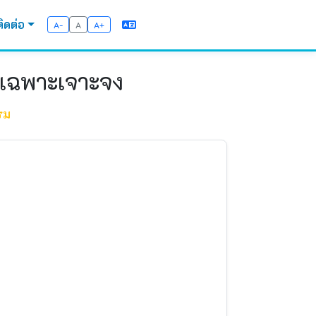
ติดต่อ
A-
A
A+
ีเฉพาะเจาะจง
รม