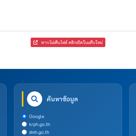
หากไม่เห็นไฟล์ คลิกเปิดในแท็บใหม่
ค้นหาข้อมูล
Google
krph.go.th
dmh.go.th