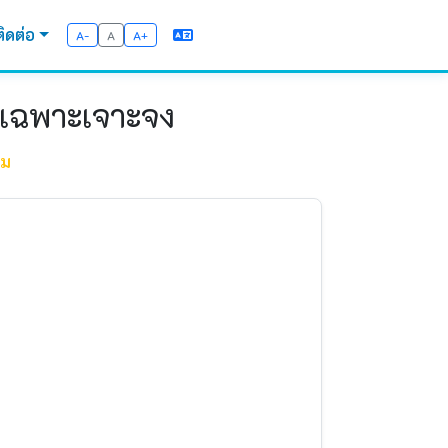
ติดต่อ
A-
A
A+
ีเฉพาะเจาะจง
รม