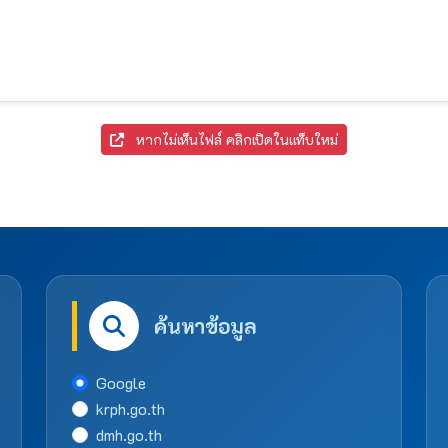
หากไม่เห็นไฟล์ คลิกเปิดในแท็บใหม่
ค้นหาข้อมูล
Google
krph.go.th
dmh.go.th