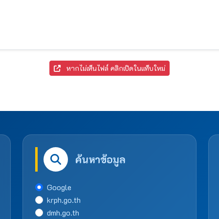
หากไม่เห็นไฟล์ คลิกเปิดในแท็บใหม่
ค้นหาข้อมูล
Google
krph.go.th
dmh.go.th