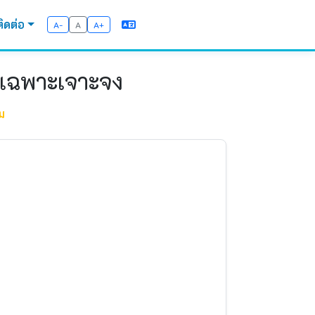
ติดต่อ
A-
A
A+
ีเฉพาะเจาะจง
ม