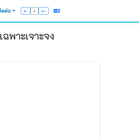
ติดต่อ
A-
A
A+
ีเฉพาะเจาะจง
ม