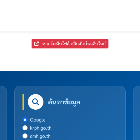
หากไม่เห็นไฟล์ คลิกเปิดในแท็บใหม่
ค้นหาข้อมูล
Google
krph.go.th
dmh.go.th