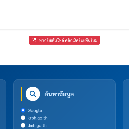
หากไม่เห็นไฟล์ คลิกเปิดในแท็บใหม่
ค้นหาข้อมูล
Google
krph.go.th
dmh.go.th