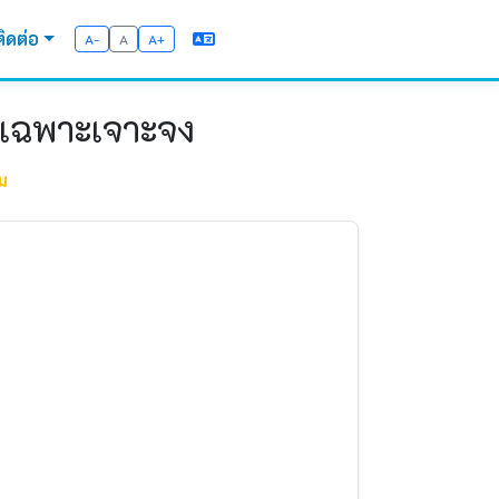
ติดต่อ
A-
A
A+
ีเฉพาะเจาะจง
ม