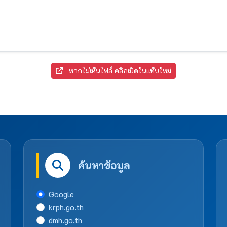
หากไม่เห็นไฟล์ คลิกเปิดในแท็บใหม่
ค้นหาข้อมูล
Google
krph.go.th
dmh.go.th