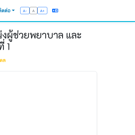
ติดต่อ
A-
A
A+
น่งผู้ช่วยพยาบาล และ
่ 1
คคล