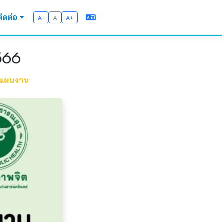
ติดต่อ
A-
A
A+
566
ะแผนงาน