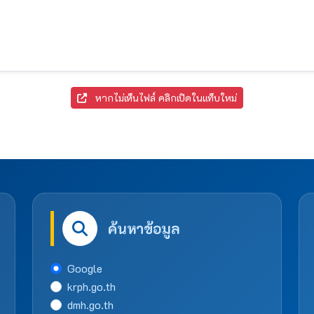
หากไม่เห็นไฟล์ คลิกเปิดในแท็บใหม่
ค้นหาข้อมูล
Google
krph.go.th
dmh.go.th