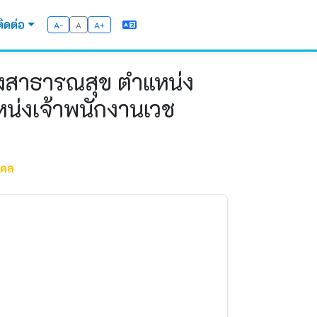
ติดต่อ
A-
A
A+
วงสาธารณสุข ตำแหน่ง
น่งเจ้าพนักงานเวช
คคล