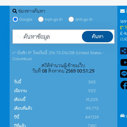
ช่องทางค้นหา
ต
Google
krph.go.th
dmh.go.th
169
T
คำค้นหา
E-M
ค้นหา
เบอ
✅ บันทึก IP ใหม่วันนี้: 216.73.216.138 (United States -
Columbus)
สถิติจำนวนผู้เข้าชมเว็บ
วันที่ 08 สิงหาคม 2569 00:51:29
วันนี้
365
เมื่อวาน
922
เดือนนี้
19,225
เดือนที่แล้ว
99,773
ปีนี้
447,139
ปีที่แล้ว
7,180