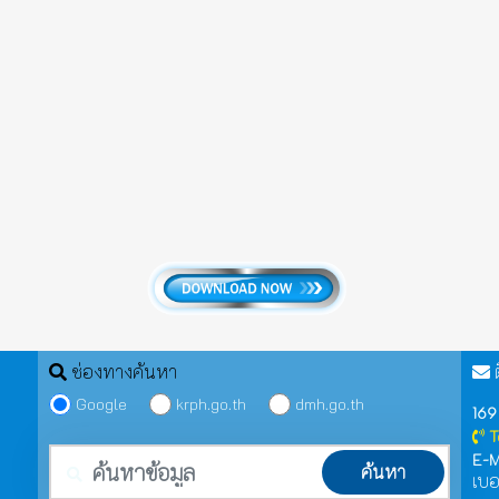
ช่องทางค้นหา
ต
Google
krph.go.th
dmh.go.th
169
T
คำค้นหา
E-M
ค้นหา
เบอ