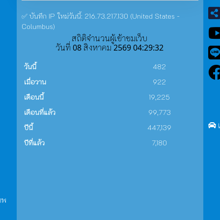
✅ บันทึก IP ใหม่วันนี้: 216.73.217.130 (United States -
Columbus)
สถิติจำนวนผู้เข้าชมเว็บ
วันที่ 08 สิงหาคม 2569 04:29:32
วันนี้
482
เมื่อวาน
922
เดือนนี้
19,225
เดือนที่แล้ว
99,773
ปีนี้
447,139
ปีที่แล้ว
7,180
าพ