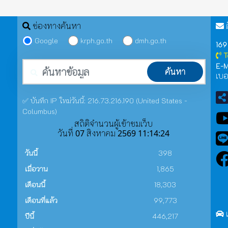
ช่องทางค้นหา
ต
Google
krph.go.th
dmh.go.th
169
T
คำค้นหา
E-M
ค้นหา
เบอ
✅ บันทึก IP ใหม่วันนี้: 216.73.216.190 (United States -
Columbus)
สถิติจำนวนผู้เข้าชมเว็บ
วันที่ 07 สิงหาคม 2569 11:14:24
วันนี้
398
เมื่อวาน
1,865
เดือนนี้
18,303
เดือนที่แล้ว
99,773
ปีนี้
446,217