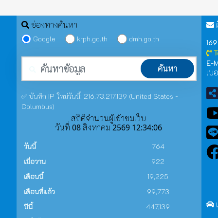
ช่องทางค้นหา
ต
Google
krph.go.th
dmh.go.th
169
T
คำค้นหา
E-M
ค้นหา
เบอ
✅ บันทึก IP ใหม่วันนี้: 216.73.217.139 (United States -
Columbus)
สถิติจำนวนผู้เข้าชมเว็บ
วันที่ 08 สิงหาคม 2569 12:34:06
วันนี้
764
เมื่อวาน
922
เดือนนี้
19,225
เดือนที่แล้ว
99,773
ปีนี้
447,139